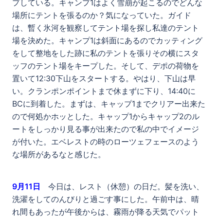
プしている。キャンプ1はよく雪崩が起こるのでどんな
場所にテントを張るのか？気になっていた。ガイド
は、暫く氷河を観察してテント場を探し私達のテント
場を決めた。キャンプ1は斜面にあるのでカッティング
をして整地をした跡に私のテントを張りその横にスタ
ッフのテント場をキープした。そして、デポの荷物を
置いて12:30下山をスタートする。やはり、下山は早
い。クランポンポイントまで休まずに下り、14:40に
BCに到着した。まずは、キャップ1までクリアー出来た
ので何処かホッとした。キャップ1からキャップ2のル
ートをしっかり見る事が出来たので私の中でイメージ
が付いた。エベレストの時のローツェフェースのよう
な場所があるなと感じた。
9
月11日
今日は、レスト（休憩）の日だ。髪を洗い、
洗濯をしてのんびりと過ごす事にした。午前中は、晴
れ間もあったが午後からは、霧雨が降る天気でパット