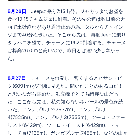
8
月26日
Jeepに乗り7:15出発。ジャガッタでお昼を
食べ10:15チャムジェに到着。その先の道は数日前の大
雨で土砂崩れがあり通行止めの為、タルからチャイン
ゾまで40分程歩いた。そこから先は、再度Jeepに乗り
ダラパニを経て、チャーメに16:20到着する。チャーメ
は標高2670mと高いので、昨日とは違い少し寒かっ
た。
8
月27日
チャーメを出発し、暫くするとピサン・ピー
ク(6091m)が左側に見えた。聞いたことのある山だ！
と思いながら眺めた。独立峰でとても綺麗な山だっ
た。ここから先は、私の知らないネパールの景色が続
いた。アンナプルナ2(7937m)、アンナプルナ
4(7525m)、アンナプルナ3(7555m)、ツーロ・ファー
リスト(6429m)、ツーロ・イースト(6429m)、ティー
リーチョ(7135m)、ガンガプルナ(7455m)、などの山々