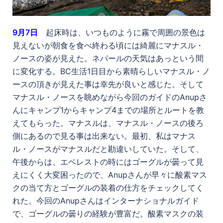
9
月7日
起床時は、いつものように霧で周囲の景色は
見えないが朝食を食べ終わる頃には綺麗にマナスル・
ノースの姿が見えた。ネパールの天気はあっという間
に変化する。BC生活1日目から素晴らしいマナスル・ノ
ースの頂きが見えた事は幸先が良いと感じた。そして
マナスル・ノースを眺めながら今回のガイドのAnupさ
んにキャンプ1からキャンプ4までの場所とルートを教
えてもらった。マナスルは、マナスル・ノースの後ろ
側にあるので見る事は出来ない。最初、私はマナス
ル・ノースがマナスルだと勘違いしていた。そして、
午後からは、エベレストの時にはゴーグルが曇って見
えにくく大変困ったので、Anupさんが早々に酸素マス
クの当て方とゴーグルの装着の仕方をチェックしてく
れた。今回のAnupさんはインターナショナルガイド
で、ゴーグルの曇りの経験が豊富だ。酸素マスクの装