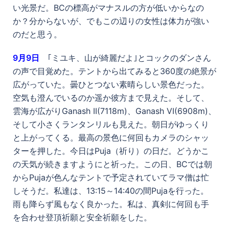
い光景だ。BCの標高がマナスルの方が低いからなの
か？分からないが、でもこの辺りの女性は体力が強い
のだと思う。
9
月9日
｢ミユキ、山が綺麗だよ｣とコックのダンさん
の声で目覚めた。テントから出てみると360度の絶景が
広がっていた。曇ひとつない素晴らしい景色だった。
空気も澄んでいるのか遥か彼方まで見えた。そして、
雲海が広がりGanash II(7118m)、Ganash VI(6908m)、
そして小さくランタンリルも見えた。朝日がゆっくり
と上がってくる。最高の景色に何回もカメラのシャッ
ターを押した。今日はPuja（祈り）の日だ。どうかこ
の天気が続きますようにと祈った。この日、BCでは朝
からPujaが色んなテントで予定されていてラマ僧は忙
しそうだ。私達は、13:15～14:40の間Pujaを行った。
雨も降らず風もなく良かった。私は、真剣に何回も手
を合わせ登頂祈願と安全祈願をした。