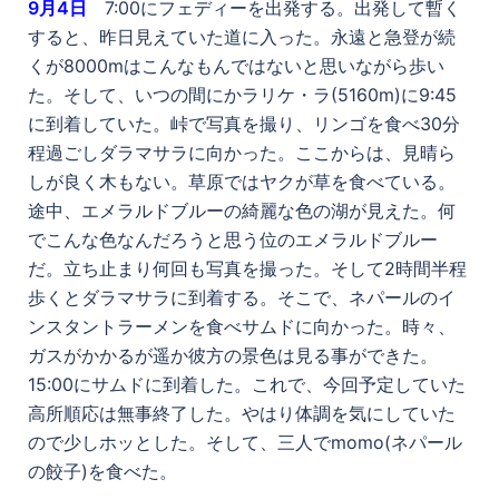
9
月4日
7:00にフェディーを出発する。出発して暫く
すると、昨日見えていた道に入った。永遠と急登が続
くが8000mはこんなもんではないと思いながら歩い
た。そして、いつの間にかラリケ・ラ(5160m)に9:45
に到着していた。峠で写真を撮り、リンゴを食べ30分
程過ごしダラマサラに向かった。ここからは、見晴ら
しが良く木もない。草原ではヤクが草を食べている。
途中、エメラルドブルーの綺麗な色の湖が見えた。何
でこんな色なんだろうと思う位のエメラルドブルー
だ。立ち止まり何回も写真を撮った。そして2時間半程
歩くとダラマサラに到着する。そこで、ネパールのイ
ンスタントラーメンを食べサムドに向かった。時々、
ガスがかかるが遥か彼方の景色は見る事ができた。
15:00にサムドに到着した。これで、今回予定していた
高所順応は無事終了した。やはり体調を気にしていた
ので少しホッとした。そして、三人でmomo(ネパール
の餃子)を食べた。