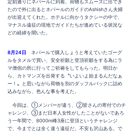
定刻通りにネパールに到着。荷物もスムーズに出でき
たので外に出るとネパールのガイドのAshishさん夫婦
が出迎えてくれた。ホテルに向かうタクシーの中で、
マナスル遠征の現地でガイドたちが進めている状況な
どの経緯を聞いた。
8月24日
ネパールで購入しょうと考えていたゴーグ
ルをタメルで買い、安全祈願と登頂祈願をする為にラ
マ僧侶の所に行ってご祈祷をしてもらった。明日か
ら、カトマンズを出発する〝いよいよ始まるんだなぁ
ー！〟と思いながら荷物を別のダッフルバックに詰め
込みながら、色んな事を考えた。
今回は、①メンバーが違う、②皆さんの寄付でのチ
ャレンジ、③まだ日本人女性がしたことがないであろ
う一年間で、8000m峰3座に登頂というチャレンジ
で、今までとは全く違う遠征だ。不安も沢山ある。で