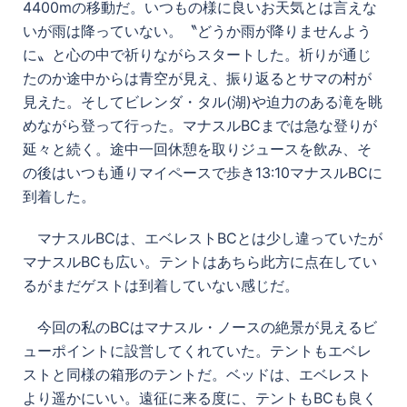
4400mの移動だ。いつもの様に良いお天気とは言えな
いが雨は降っていない。〝どうか雨が降りませんよう
に〟と心の中で祈りながらスタートした。祈りが通じ
たのか途中からは青空が見え、振り返るとサマの村が
見えた。そしてビレンダ・タル(湖)や迫力のある滝を眺
めながら登って行った。マナスルBCまでは急な登りが
延々と続く。途中一回休憩を取りジュースを飲み、そ
の後はいつも通りマイペースで歩き13:10マナスルBCに
到着した。
マナスルBCは、エベレストBCとは少し違っていたが
マナスルBCも広い。テントはあちら此方に点在してい
るがまだゲストは到着していない感じだ。
今回の私のBCはマナスル・ノースの絶景が見えるビ
ューポイントに設営してくれていた。テントもエベレ
ストと同様の箱形のテントだ。ベッドは、エベレスト
より遥かにいい。遠征に来る度に、テントもBCも良く