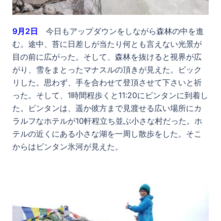
9
月2日
今日もアップダウンをしながら森林の中を進
む。途中、苔に日差しが当たり何とも言えない光景が
目の前に広がった。そして、森林を抜けると視界が広
がり、雪をまとったマナスルの頂きが見えた。ビック
リした。思わず、手を合わせて登頂させて下さいと祈
った。そして、1時間程歩くと11:20にビンタンに到着し
た。ビンタンは、遥か彼方まで見渡せる広い場所にカ
ラルフなホテルが10軒程立ち並ぶ小さな村だった。ホ
テルの近くにある小さな湖を一周し散歩をした。そこ
からはビンタン氷河が見えた。