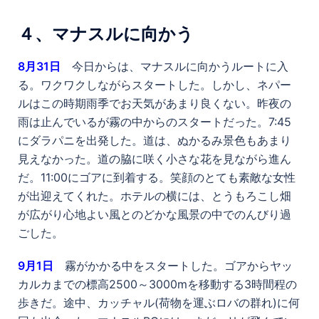
４、マナスルに向かう
8
月31日
今日からは、マナスルに向かうルートに入
る。ワクワクしながらスタートした。しかし、ネパー
ルはこの時期雨季でお天気があまり良くない。昨夜の
雨は止んでいるが霧の中からのスタートだった。7:45
にダラパニを出発した。道は、ぬかるみ景色もあまり
見えなかった。道の脇に咲く小さな花を見ながら進ん
だ。11:00にゴアに到着する。笑顔のとても素敵な女性
が出迎えてくれた。ホテルの横には、とうもろこし畑
が広がり心地よい風とのどかな風景の中でのんびり過
ごした。
9
月1日
霧がかかる中をスタートした。ゴアからヤッ
カルカまでの標高2500～3000mを移動する3時間程の
歩きだ。途中、カッチャル(荷物を運ぶロバの群れ)に何