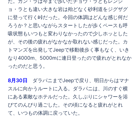
た。カン・ラは今まで歩いたチョウ・ラともレンジ
ョ・ラとも違い大きな岩は殆どなく砂利道をジグザグ
に登って行く峠だった。今回の体調はどんな感じ何だ
ろうか？と思いながらスタートしたが歩くペースも呼
吸状態もいつもと変わりなかったので少しホッとした
が、その後の疲れがなかなか取れない感じだった。カ
トマンズを出発してJeepで移動後歩く事もなく、いき
なり4000m、5000mに連日登ったので疲れがとれなか
ったのだと思う。
8
月30日
ダラパニまでJeepで戻り、明日からはマナ
スルに向かうルートに入る。ダラパニは、川のすぐ横
にある素敵なホテルだった。久しぶりにシャワーを浴
びてのんびり過ごした。その頃になると疲れがとれ
て、いつもの体調に戻っていた。