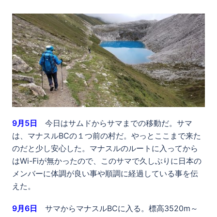
9
月5日
今日はサムドからサマまでの移動だ。サマ
は、マナスルBCの１つ前の村だ。やっとここまで来た
のだと少し安心した。マナスルのルートに入ってから
はWi-Fiが無かったので、このサマで久しぶりに日本の
メンバーに体調が良い事や順調に経過している事を伝
えた。
9
月6日
サマからマナスルBCに入る。標高3520m～