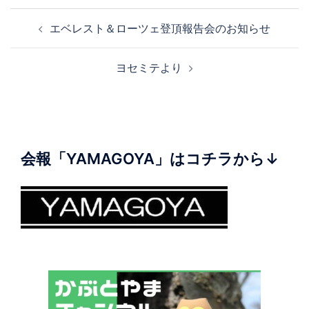
投
エベレスト＆ローツェ登頂報告会のお知らせ
稿
ナ
ヨセミテより
ビ
ゲ
ー
シ
ョ
会報「YAMAGOYA」はコチラから↓
ン