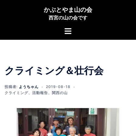
コ
かぶとやま山の会
ン
西宮の山の会です
テ
ン
ト
ツ
グ
へ
ル
ス
メ
キ
ニ
ッ
クライミング＆壮行会
ュ
プ
ー
投稿者:
ようちゃん
2019-08-18
クライミング
、
活動報告
、
関西の山